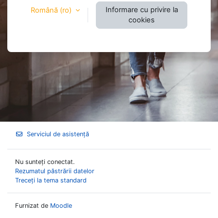
Informare cu privire la
Română ‎(ro)‎
cookies
Serviciul de asistență
Nu sunteți conectat.
Rezumatul păstrării datelor
Treceți la tema standard
Furnizat de
Moodle