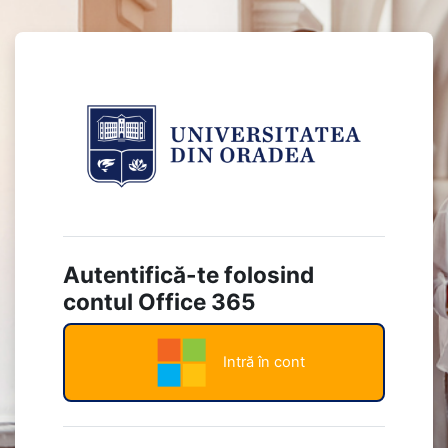
Sari la conţinutul principal
Conectați-vă la
Autentifică-te folosind
contul Office 365
Intră în cont